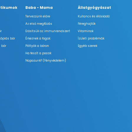
tikumok
Baba - Mama
Állatgyógyászat
Tervezzünk előre
Kullancs és élősködő
Az első megfázás
Féreghajtók
őr
Erősítsük az immunrendszert
Vitaminok
tópiás bőr
Érkeznek a fogak
Ízületi problémák
 bőr
Pöttyök a bőron
Egyéb szerek
Ha feszít a pocak
Napozunk? (Fényvédelem)