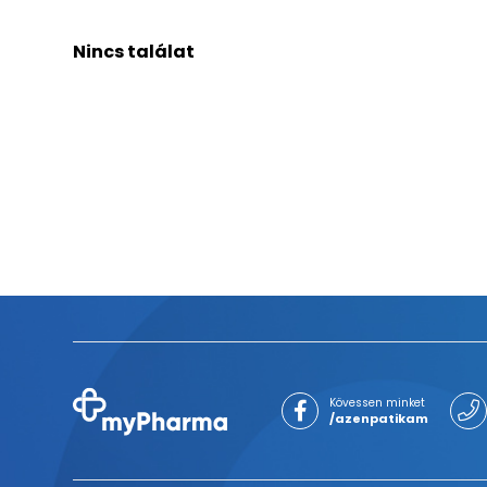
Nincs találat
Kövessen minket
/azenpatikam