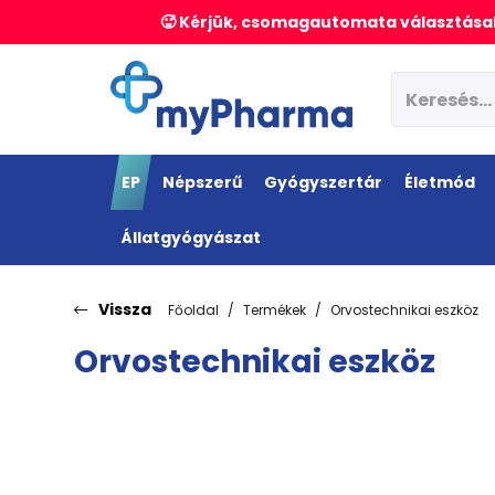
🥵 Kérjük, csomagautomata választásak
EP
Népszerű
Gyógyszertár
Életmód
Állatgyógyászat
Vissza
Főoldal
Termékek
Orvostechnikai eszköz
Orvostechnikai eszköz