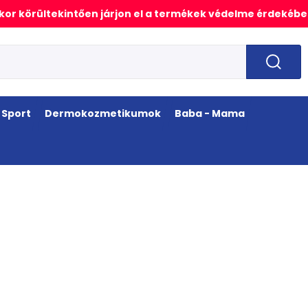
or körültekintően járjon el a termékek védelme érdekébe
Sport
Dermokozmetikumok
Baba - Mama