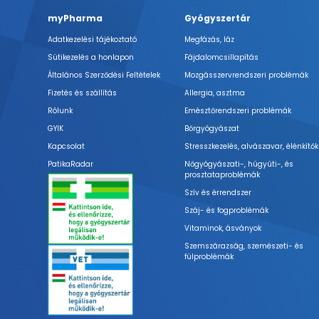
myPharma
Gyógyszertár
Adatkezelési tájékoztató
Megfázás, láz
Sütikezelés a honlapon
Fájdalomcsillapítás
Általános Szerződési Feltételek
Mozgásszervrendszeri problémák
Fizetés és szállítás
Allergia, asztma
Rólunk
Emésztőrendszeri problémák
GYIK
Bőrgyógyászat
Kapcsolat
Stresszkezelés, alvászavar, élénkítők
PatikaRadar
Nőgyógyászati-, húgyúti-, és
prosztataproblémák
Szív és érrendszer
Száj- és fogproblémák
Vitaminok, ásványok
Szemszárazság, szemészeti- és
fülproblémák