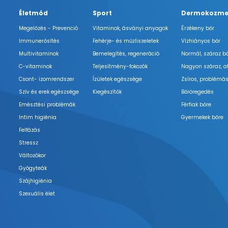
Életmód
Sport
Dermokozme
Megelőzés - Prevenció
Vitaminok, ásványi anyagok
Érzékeny bőr
Immunerősítés
Fehérje- és műzliszeletek
Vízhiányos bőr
Multivitaminok
Bemelegítés, regeneráció
Normál, száraz b
C-vitaminok
Teljesítmény-fokozók
Nagyon száraz, a
Csont- izomrendszer
Ízületek egészsége
Zsíros, problémás
Szív és erek egészsége
Kiegészítők
Bőröregedés
Emésztési problémák
Férfiak bőre
Intim higiénia
Gyermekek bőre
Felfázás
Stressz
Változókor
Gyógyteák
Szájhigiénia
Szexuális élet