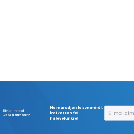
Ne maradjon le semmiről,
Hívjon minket
iratkozzon fel
+3620 997 9977
hírlevelünkre!