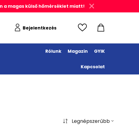
n a magas külső hőmérséklet miatt!
Bejelentkezés
Rólunk
Magazin
GYIK
Kapcsolat
Legnépszerűbb