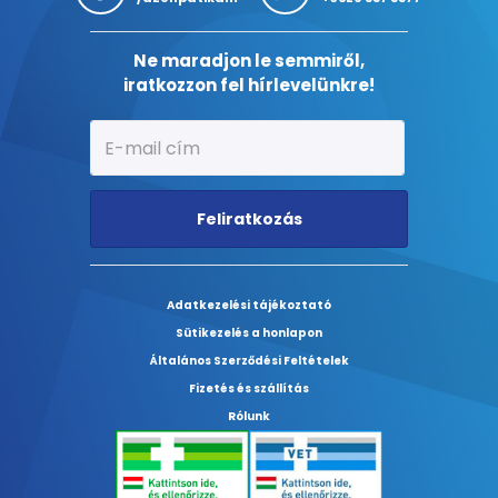
Ne maradjon le semmiről,
iratkozzon fel hírlevelünkre!
Feliratkozás
Adatkezelési tájékoztató
Sütikezelés a honlapon
Általános Szerződési Feltételek
Fizetés és szállítás
Rólunk