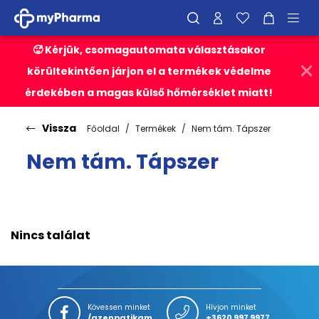
🥵 Kérjük, csomagautomata választásakor
körültekintően járjon el a termékek védelme
érdekében a magas külső hőmérséklet miatt!
Vissza
Főoldal
Termékek
Nem tám. Tápszer
Nem tám. Tápszer
Nincs találat
Kövessen minket
Hívjon minket
/azenpatikam
+3620 997 9977