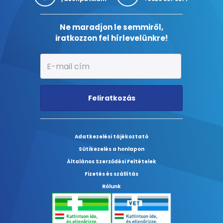
Ne maradjon le semmiről,
iratkozzon fel hírlevelünkre!
Feliratkozás
Adatkezelési tájékoztató
Sütikezelés a honlapon
Általános Szerződési Feltételek
Fizetés és szállítás
Rólunk