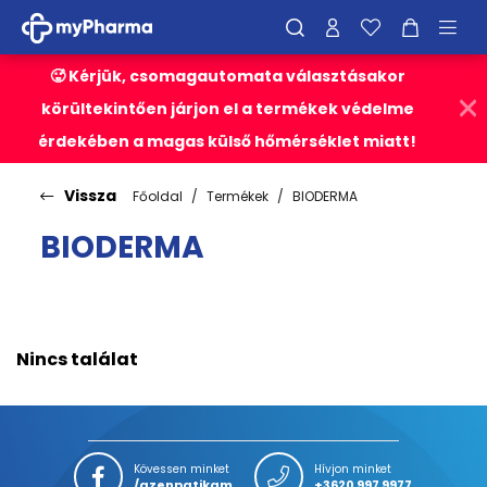
🥵 Kérjük, csomagautomata választásakor
körültekintően járjon el a termékek védelme
érdekében a magas külső hőmérséklet miatt!
Vissza
Főoldal
Termékek
BIODERMA
BIODERMA
Nincs találat
Kövessen minket
Hívjon minket
/azenpatikam
+3620 997 9977