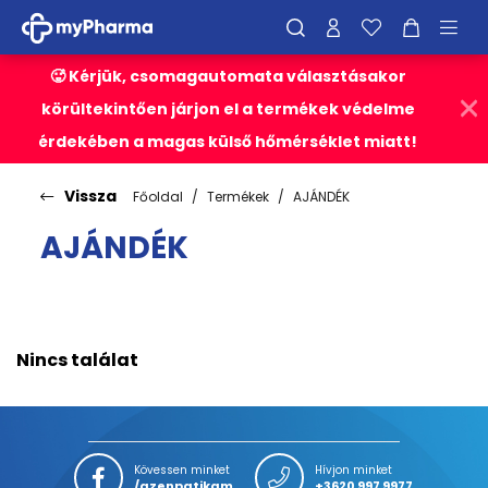
🥵 Kérjük, csomagautomata választásakor
körültekintően járjon el a termékek védelme
érdekében a magas külső hőmérséklet miatt!
Vissza
Főoldal
Termékek
AJÁNDÉK
AJÁNDÉK
Nincs találat
Kövessen minket
Hívjon minket
/azenpatikam
+3620 997 9977