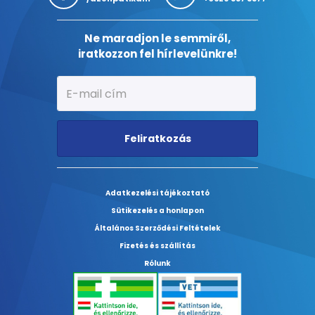
Ne maradjon le semmiről,
iratkozzon fel hírlevelünkre!
Feliratkozás
Adatkezelési tájékoztató
Sütikezelés a honlapon
Általános Szerződési Feltételek
Fizetés és szállítás
Rólunk