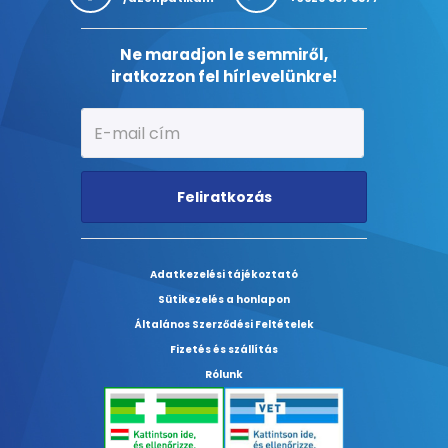
Ne maradjon le semmiről,
iratkozzon fel hírlevelünkre!
Feliratkozás
Adatkezelési tájékoztató
Sütikezelés a honlapon
Általános Szerződési Feltételek
Fizetés és szállítás
Rólunk