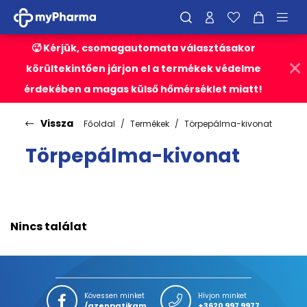
🥵 Kérjük, csomagautomata választásakor
körültekintően járjon el a termékek védelme
érdekében a magas külső hőmérséklet miatt!
Vissza
Főoldal
Termékek
Törpepálma-kivonat
Törpepálma-kivonat
Nincs találat
Kövessen minket
Hívjon minket
/azenpatikam
+3620 997 9977