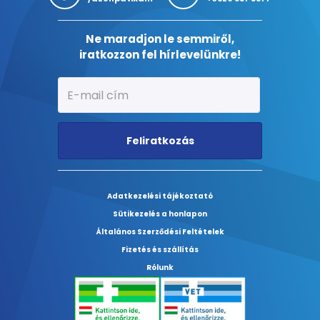
Ne maradjon le semmiről,
iratkozzon fel hírlevelünkre!
Feliratkozás
Adatkezelési tájékoztató
Sütikezelés a honlapon
Általános Szerződési Feltételek
Fizetés és szállítás
Rólunk