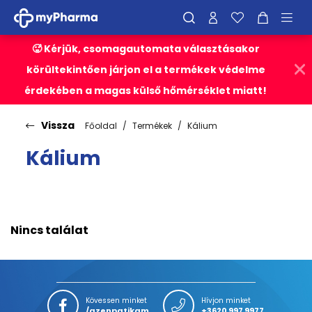
🥵 Kérjük, csomagautomata választásakor
körültekintően járjon el a termékek védelme
érdekében a magas külső hőmérséklet miatt!
Vissza
Főoldal
Termékek
Kálium
Kálium
Nincs találat
Kövessen minket
Hívjon minket
/azenpatikam
+3620 997 9977