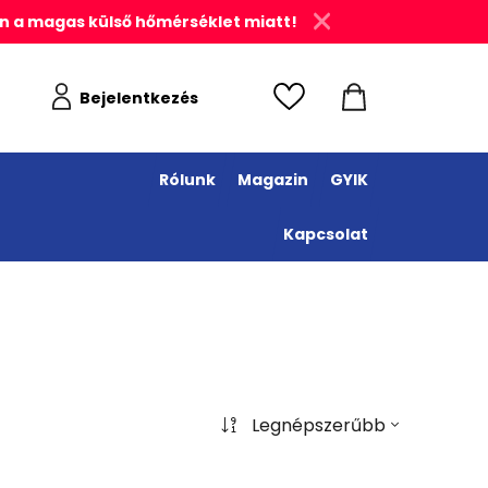
n a magas külső hőmérséklet miatt!
Bejelentkezés
Rólunk
Magazin
GYIK
Kapcsolat
Legnépszerűbb