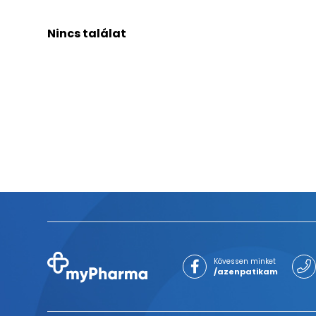
Nincs találat
Kövessen minket
/azenpatikam