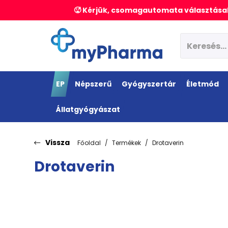
🥵 Kérjük, csomagautomata választásak
EP
Népszerű
Gyógyszertár
Életmód
Állatgyógyászat
Vissza
Főoldal
Termékek
Drotaverin
Drotaverin