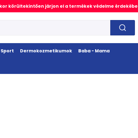
or körültekintően járjon el a termékek védelme érdekébe
Sport
Dermokozmetikumok
Baba - Mama