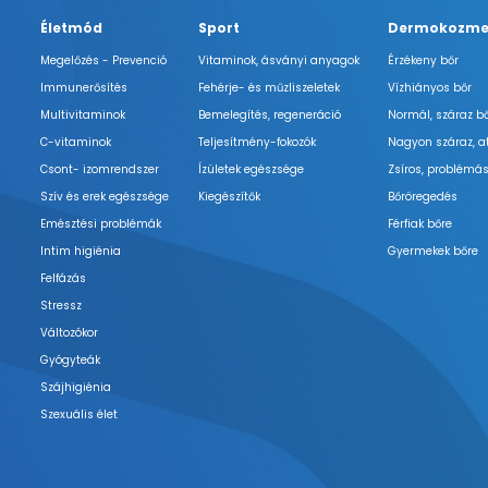
Életmód
Sport
Dermokozme
Megelőzés - Prevenció
Vitaminok, ásványi anyagok
Érzékeny bőr
Immunerősítés
Fehérje- és műzliszeletek
Vízhiányos bőr
Multivitaminok
Bemelegítés, regeneráció
Normál, száraz b
C-vitaminok
Teljesítmény-fokozók
Nagyon száraz, a
Csont- izomrendszer
Ízületek egészsége
Zsíros, problémás
Szív és erek egészsége
Kiegészítők
Bőröregedés
Emésztési problémák
Férfiak bőre
Intim higiénia
Gyermekek bőre
Felfázás
Stressz
Változókor
Gyógyteák
Szájhigiénia
Szexuális élet