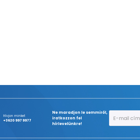
Ne maradjon le semmiről,
Hívjon minket
iratkozzon fel
+3620 997 9977
hírlevelünkre!