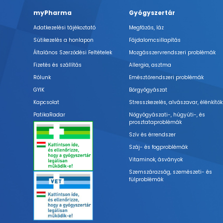
myPharma
Gyógyszertár
Adatkezelési tájékoztató
Megfázás, láz
Sütikezelés a honlapon
Fájdalomcsillapítás
Általános Szerződési Feltételek
Mozgásszervrendszeri problémák
Fizetés és szállítás
Allergia, asztma
Rólunk
Emésztőrendszeri problémák
GYIK
Bőrgyógyászat
Kapcsolat
Stresszkezelés, alvászavar, élénkítők
PatikaRadar
Nőgyógyászati-, húgyúti-, és
prosztataproblémák
Szív és érrendszer
Száj- és fogproblémák
Vitaminok, ásványok
Szemszárazság, szemészeti- és
fülproblémák