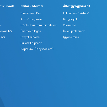
tikumok
Baba - Mama
Állatgyógyászat
Tervezzünk előre
Kullancs és élősködő
Az első megfázás
Féreghajtók
őr
Erősítsük az immunrendszert
Vitaminok
tópiás bőr
Érkeznek a fogak
Ízületi problémák
 bőr
Pöttyök a bőron
Egyéb szerek
Ha feszít a pocak
Napozunk? (Fényvédelem)