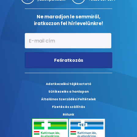
Ne maradjon le semmiről,
iratkozzon fel hírlevelünkre!
Feliratkozás
Adatkezelési tájékoztató
Sütikezelés a honlapon
Általános Szerződési Feltételek
Fizetés és szállítás
Rólunk