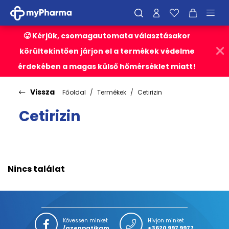
🥵 Kérjük, csomagautomata választásakor
körültekintően járjon el a termékek védelme
érdekében a magas külső hőmérséklet miatt!
Vissza
Főoldal
Termékek
Cetirizin
Cetirizin
Nincs találat
Kövessen minket
Hívjon minket
/azenpatikam
+3620 997 9977