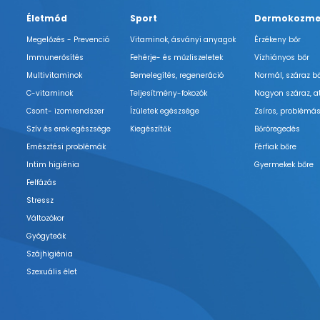
Életmód
Sport
Dermokozme
Megelőzés - Prevenció
Vitaminok, ásványi anyagok
Érzékeny bőr
Immunerősítés
Fehérje- és műzliszeletek
Vízhiányos bőr
Multivitaminok
Bemelegítés, regeneráció
Normál, száraz b
C-vitaminok
Teljesítmény-fokozók
Nagyon száraz, a
Csont- izomrendszer
Ízületek egészsége
Zsíros, problémás
Szív és erek egészsége
Kiegészítők
Bőröregedés
Emésztési problémák
Férfiak bőre
Intim higiénia
Gyermekek bőre
Felfázás
Stressz
Változókor
Gyógyteák
Szájhigiénia
Szexuális élet