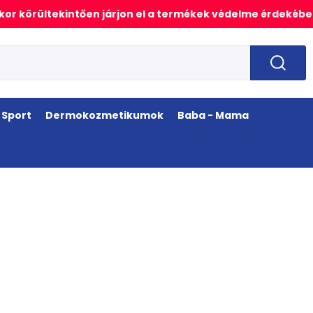
or körültekintően járjon el a termékek védelme érdekébe
Sport
Dermokozmetikumok
Baba - Mama