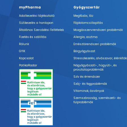
myPharma
Gyógyszertár
Adatkezelési tájékoztató
Megfázás, láz
Sütikezelés a honlapon
Fájdalomcsillapítás
Általános Szerződési Feltételek
Mozgásszervrendszeri problémák
Fizetés és szállítás
Allergia, asztma
Rólunk
Emésztőrendszeri problémák
GYIK
Bőrgyógyászat
Kapcsolat
Stresszkezelés, alvászavar, élénkítők
PatikaRadar
Nőgyógyászati-, húgyúti-, és
prosztataproblémák
Szív és érrendszer
Száj- és fogproblémák
Vitaminok, ásványok
Szemszárazság, szemészeti- és
fülproblémák