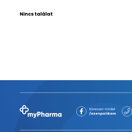
Nincs találat
Kövessen minket
/azenpatikam