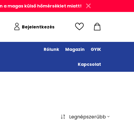
n a magas külső hőmérséklet miatt!
Bejelentkezés
Rólunk
Magazin
GYIK
Kapcsolat
Legnépszerűbb