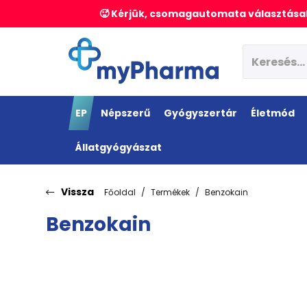
🥵 Kérjük, csomagautomata választásak
EP
Népszerű
Gyógyszertár
Életmód
Állatgyógyászat
Vissza
Főoldal
Termékek
Benzokain
Benzokain