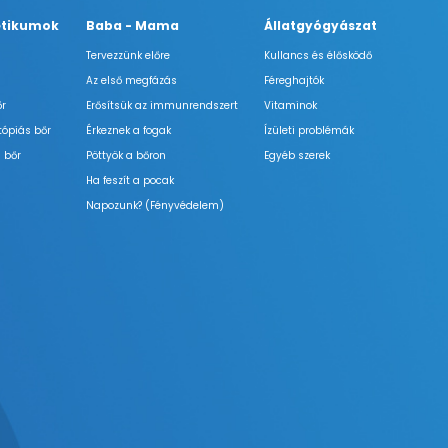
tikumok
Baba - Mama
Állatgyógyászat
Tervezzünk előre
Kullancs és élősködő
Az első megfázás
Féreghajtók
őr
Erősítsük az immunrendszert
Vitaminok
tópiás bőr
Érkeznek a fogak
Ízületi problémák
 bőr
Pöttyök a bőron
Egyéb szerek
Ha feszít a pocak
Napozunk? (Fényvédelem)