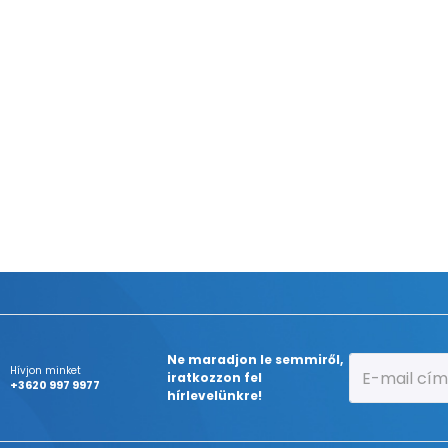
Ne maradjon le semmiről,
Hívjon minket
iratkozzon fel
+3620 997 9977
hírlevelünkre!