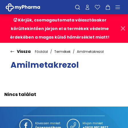
🥵 Kérjük, csomagautomata választásakor
körültekintően járjon el a termékek védelme
érdekében a magas külső hőmérséklet miatt!
Vissza
Főoldal
Termékek
Amilmetakrezol
Amilmetakrezol
Nincs találat
Kövessen minket
Hívjon minket
/azenpatikam
+3620 997 9977