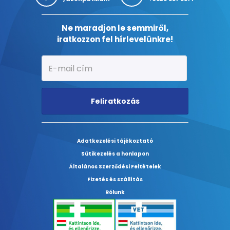
Ne maradjon le semmiről,
iratkozzon fel hírlevelünkre!
Feliratkozás
Adatkezelési tájékoztató
Sütikezelés a honlapon
Általános Szerződési Feltételek
Fizetés és szállítás
Rólunk