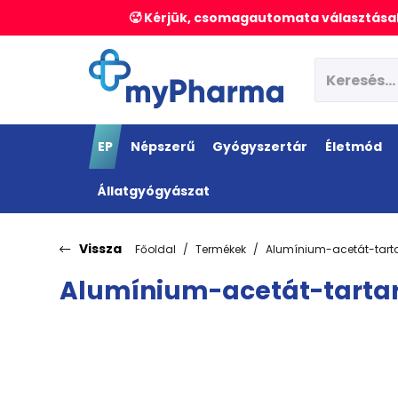
🥵 Kérjük, csomagautomata választásak
EP
Népszerű
Gyógyszertár
Életmód
Állatgyógyászat
Vissza
Főoldal
Termékek
Alumínium-acetát-tart
Alumínium-acetát-tarta