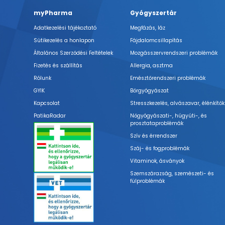
myPharma
Gyógyszertár
Adatkezelési tájékoztató
Megfázás, láz
Sütikezelés a honlapon
Fájdalomcsillapítás
Általános Szerződési Feltételek
Mozgásszervrendszeri problémák
Fizetés és szállítás
Allergia, asztma
Rólunk
Emésztőrendszeri problémák
GYIK
Bőrgyógyászat
Kapcsolat
Stresszkezelés, alvászavar, élénkítők
PatikaRadar
Nőgyógyászati-, húgyúti-, és
prosztataproblémák
Szív és érrendszer
Száj- és fogproblémák
Vitaminok, ásványok
Szemszárazság, szemészeti- és
fülproblémák