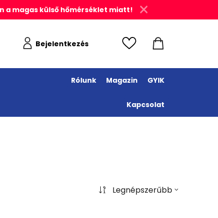
n a magas külső hőmérséklet miatt!
Bejelentkezés
Rólunk
Magazin
GYIK
Kapcsolat
Legnépszerűbb