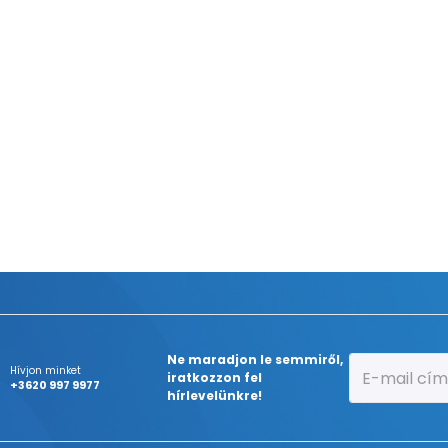
Ne maradjon le semmiről,
Hívjon minket
iratkozzon fel
+3620 997 9977
hírlevelünkre!