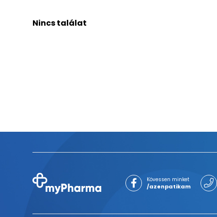
Nincs találat
Kövessen minket
/azenpatikam