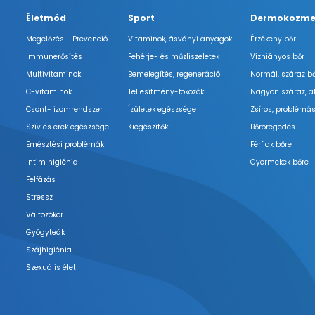
Életmód
Sport
Dermokozme
Megelőzés - Prevenció
Vitaminok, ásványi anyagok
Érzékeny bőr
Immunerősítés
Fehérje- és műzliszeletek
Vízhiányos bőr
Multivitaminok
Bemelegítés, regeneráció
Normál, száraz b
C-vitaminok
Teljesítmény-fokozók
Nagyon száraz, a
Csont- izomrendszer
Ízületek egészsége
Zsíros, problémás
Szív és erek egészsége
Kiegészítők
Bőröregedés
Emésztési problémák
Férfiak bőre
Intim higiénia
Gyermekek bőre
Felfázás
Stressz
Változókor
Gyógyteák
Szájhigiénia
Szexuális élet