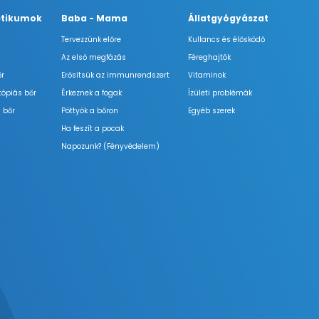
tikumok
Baba - Mama
Állatgyógyászat
Tervezzünk előre
Kullancs és élősködő
Az első megfázás
Féreghajtók
őr
Erősítsük az immunrendszert
Vitaminok
tópiás bőr
Érkeznek a fogak
Ízületi problémák
 bőr
Pöttyök a bőron
Egyéb szerek
Ha feszít a pocak
Napozunk? (Fényvédelem)