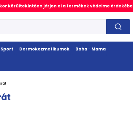
or körültekintően járjon el a termékek védelme érdekébe
Sport
Dermokozmetikumok
Baba - Mama
arát
rát