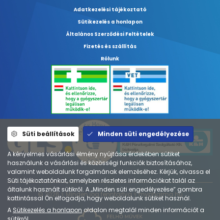
Adatkezelési tájékoztató
Sütikezelés a honlapon
Általános Szerződési Feltételek
Fizetés és szállítás
Rólunk
Süti beállítások
Minden süti engedélyezése
A kényelmes vásárlási élmény nyújtása érdekében sütiket
használunk a vásárlási és közösségi funkciók biztosításához,
valamint weboldalunk forgalmának elemzéséhez. Kérjük, olvassa el
Süti tájékoztatónkat, amelyben részletes információkat talál az
általunk használt sütikről. A „Minden süti engedélyezése” gombra
© 2026 ⚕︎ Minden jog fenntartva ⚕︎ mypharma.hu
kattintással Ön elfogadja, hogy weboldalunk sütiket használ.
A
Sütikezelés a honlapon
oldalon megtalál minden információt a
sütikről.