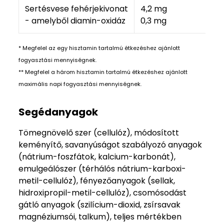
Sertésvese fehérjekivonat
4,2 mg
1
- amelyből diamin-oxidáz
0,3 mg
0
* Megfelel az egy hisztamin tartalmú étkezéshez ajánlott
fogyasztási mennyiségnek.
** Megfelel a három hisztamin tartalmú étkezéshez ajánlott
maximális napi fogyasztási mennyiségnek.
Segédanyagok
Tömegnövelő szer (cellulóz), módosított
keményítő, savanyúságot szabályozó anyagok
(nátrium-foszfátok, kalcium-karbonát),
emulgeálószer (térhálós nátrium-karboxi-
metil-cellulóz), fényezőanyagok (sellak,
hidroxipropil-metil-cellulóz), csomósodást
gátló anyagok (szilícium-dioxid, zsírsavak
magnéziumsói, talkum), teljes mértékben