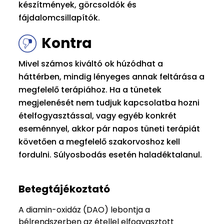
készítmények, görcsoldók és
fájdalomcsillapítók.
Kontra
Mivel számos kiváltó ok húzódhat a
háttérben, mindig lényeges annak feltárása a
megfelelő terápiához. Ha a tünetek
megjelenését nem tudjuk kapcsolatba hozni
ételfogyasztással, vagy egyéb konkrét
eseménnyel, akkor pár napos tüneti terápiát
követően a megfelelő szakorvoshoz kell
fordulni. Súlyosbodás esetén haladéktalanul.
Betegtájékoztató
A diamin-oxidáz (DAO) lebontja a
bélrendszerben az étellel elfogyasztott