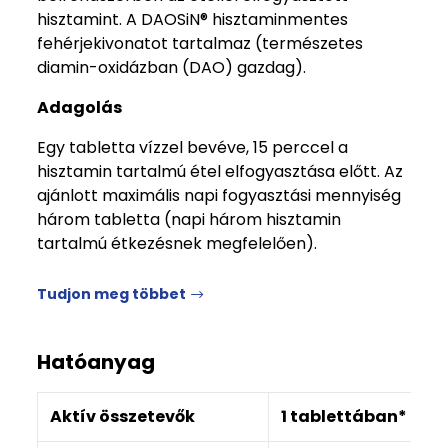
hisztamint. A DAOSiN® hisztaminmentes
fehérjekivonatot tartalmaz (természetes
diamin-oxidázban (DAO) gazdag).
Adagolás
Egy tabletta vízzel bevéve, 15 perccel a
hisztamin tartalmú étel elfogyasztása előtt. Az
ajánlott maximális napi fogyasztási mennyiség
három tabletta (napi három hisztamin
tartalmú étkezésnek megfelelően).
Tudjon meg többet
Hatóanyag
Aktív összetevők
1 tablettában*
3