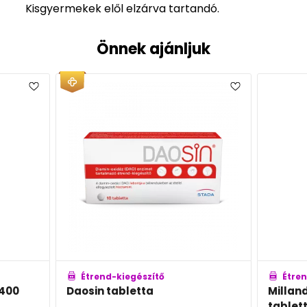
Kisgyermekek elől elzárva tartandó.
Önnek ajánljuk
trend-kiegészítő
Étrend-kiegészítő
sin tabletta
Millandjoy Laktáz enzi
tabletta