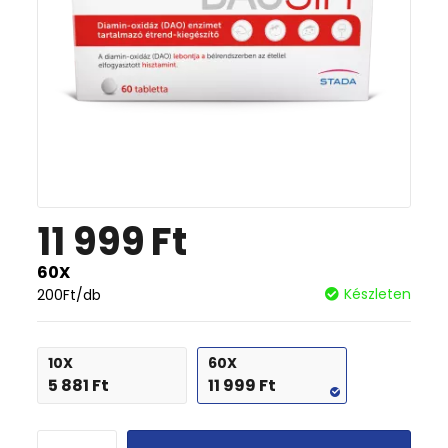
11 999
Ft
60X
Készleten
200
Ft
/db
10X
60X
5 881
Ft
11 999
Ft