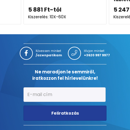
81
Ft
-tól
5 247
Ft
erelés: 10X-60X
Kiszerelés: 100X
Kövessen minket
Hívjon minket
/azenpatikam
+3620 997 9977
Ne maradjon le semmiről,
iratkozzon fel hírlevelünkre!
Feliratkozás