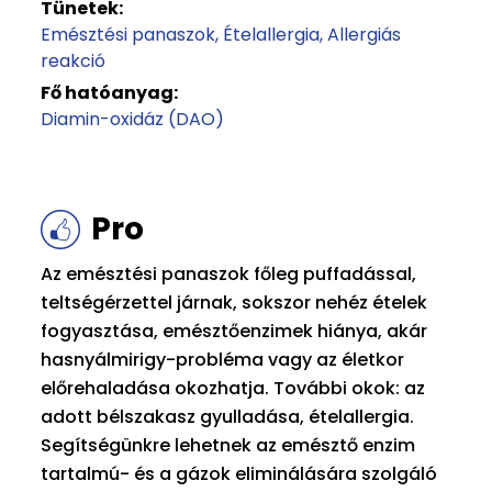
Tünetek:
Emésztési panaszok
Ételallergia
Allergiás
reakció
Fő hatóanyag:
Diamin-oxidáz (DAO)
Pro
Az emésztési panaszok főleg puffadással,
teltségérzettel járnak, sokszor nehéz ételek
fogyasztása, emésztőenzimek hiánya, akár
hasnyálmirigy-probléma vagy az életkor
előrehaladása okozhatja. További okok: az
adott bélszakasz gyulladása, ételallergia.
Segítségünkre lehetnek az emésztő enzim
tartalmú- és a gázok eliminálására szolgáló