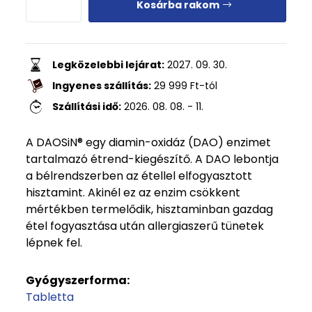
Kosárba rakom
Legközelebbi lejárat:
2027. 09. 30.
Ingyenes szállítás:
29 999
Ft
-tól
Szállítási idő:
2026. 08. 08. - 11.
A DAOSiN® egy diamin-oxidáz (DAO) enzimet
tartalmazó étrend-kiegészítő. A DAO lebontja
a bélrendszerben az étellel elfogyasztott
hisztamint. Akinél ez az enzim csökkent
mértékben termelődik, hisztaminban gazdag
étel fogyasztása után allergiaszerű tünetek
lépnek fel.
Gyógyszerforma:
Tabletta