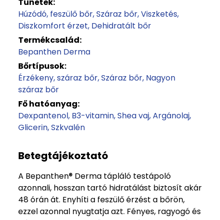
Tünetek:
Húzódó, feszülő bőr
Száraz bőr
Viszketés
Diszkomfort érzet
Dehidratált bőr
Termékcsalád:
Bepanthen Derma
Bőrtípusok:
Érzékeny, száraz bőr
Száraz bőr
Nagyon
száraz bőr
Fő hatóanyag:
Dexpantenol
B3-vitamin
Shea vaj
Argánolaj
Glicerin
Szkvalén
Betegtájékoztató
A Bepanthen® Derma tápláló testápoló
azonnali, hosszan tartó hidratálást biztosít akár
48 órán át. Enyhíti a feszülő érzést a bőrön,
ezzel azonnal nyugtatja azt. Fényes, ragyogó és