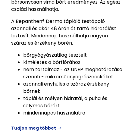
bársonyosan sima bőrt eredményez. Az egész
család használhatja.
A Bepanthen® Derma tápláló testápoló
azonnali és akár 48 órán át tartó hidratálást
biztosít. Mindennap használhatja nagyon
száraz és érzékeny bőrén.
bőrgyógyászatilag tesztelt
kíméletes a bőrflórához
nem tartalmaz - az UNEP meghatározása
szerinti - mikroműanyagrészecskéket
azonnali enyhülés a száraz érzékeny
bőrnek
táplál és mélyen hidratál, a puha és
selymes bőrért
mindennapos használatra
Tudjon meg többet