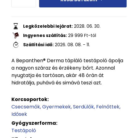
Legközelebbi lejárat:
2028. 06. 30.
Ingyenes szállítás:
29 999
Ft
-tól
Szállítási idő:
2026. 08. 08. - 11.
A Bepanthen® Derma tápláló testápoló ápolja
a nagyon száraz és érzékeny bőrt. Azonnal
nyugtatja és tartósan, akár 48 órán át
hidratálja, puhává és simává teszi azt.
Korcsoportok:
Csecsemők
Gyermekek
Serdülők
Felnőttek
Idősek
Gyógyszerforma:
Testápoló