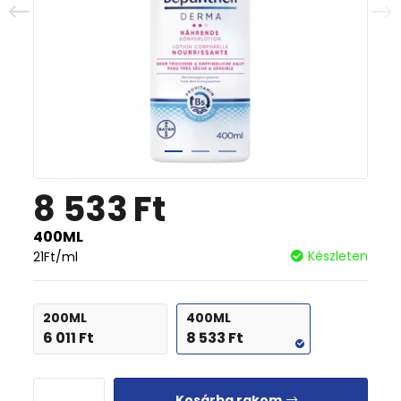
8 533
Ft
400ML
Készleten
21
Ft
/ml
200ML
400ML
6 011
Ft
8 533
Ft
Kosárba rakom