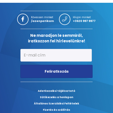
Kövessen minket
Hívjon minket
/azenpatikam
+3620 997 9977
Ne maradjon le semmiről,
iratkozzon fel hírlevelünkre!
Feliratkozás
Adatkezelési tájékoztató
Sütikezelés a honlapon
Általános Szerződési Feltételek
Fizetés és szállítás