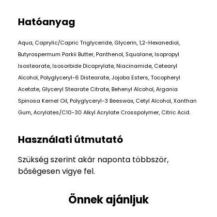
Hatóanyag
Aqua, Caprylic/Capric Triglyceride, Glycerin, 1,2-Hexanediol,
Butyrospermum Parkii Butter, Panthenol, Squalane, Isopropyl
Isostearate, Isosorbide Dicaprylate, Niacinamide, Cetearyl
Alcohol, Polyglyceryl-6 Distearate, Jojoba Esters, Tocopheryl
Acetate, Glyceryl Stearate Citrate, Behenyl Alcohol, Argania
Spinosa Kernel Oil, Polyglyceryl-3 Beeswax, Cetyl Alcohol, Xanthan
Gum, Acrylates/C10-30 Alkyl Acrylate Crosspolymer, Citric Acid.
Használati útmutató
Szükség szerint akár naponta többször,
bőségesen vigye fel.
Önnek ajánljuk