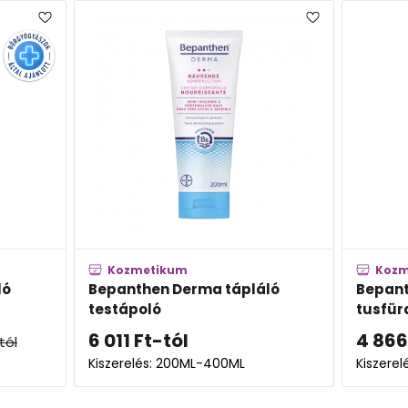
Kozmetikum
Kozme
Bepanthen Derma tápláló
Bepanth
testápoló
tusfürdő
6 011
Ft
-tól
4 866
F
l
Kiszerelés: 200ML-400ML
Kiszerelés