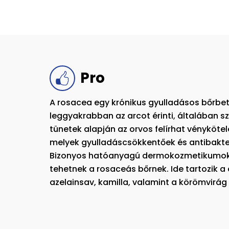
Pro
A rosacea egy krónikus gyulladásos bőrbe
leggyakrabban az arcot érinti, általában s
tünetek alapján az orvos felírhat vényköte
melyek gyulladáscsökkentőek és antibakte
Bizonyos hatóanyagú dermokozmetikumok k
tehetnek a rosaceás bőrnek. Ide tartozik a 
azelainsav, kamilla, valamint a körömvirág 