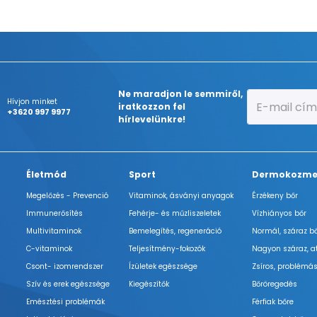
Ne maradjon le semmiről,
Hívjon minket
iratkozzon fel
+3620 997 9977
hírlevelünkre!
Életmód
Sport
Dermokozme
Megelőzés - Prevenció
Vitaminok, ásványi anyagok
Érzékeny bőr
Immunerősítés
Fehérje- és műzliszeletek
Vízhiányos bőr
Multivitaminok
Bemelegítés, regeneráció
Normál, száraz b
C-vitaminok
Teljesítmény-fokozók
Nagyon száraz, a
Csont- izomrendszer
Ízületek egészsége
Zsíros, problémás
Szív és erek egészsége
Kiegészítők
Bőröregedés
Emésztési problémák
Férfiak bőre