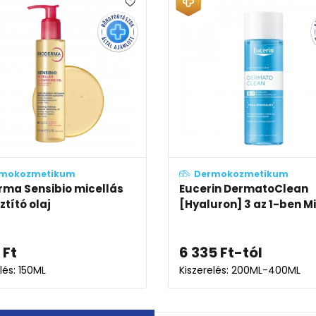
Dermokozmetikum
iane
Bioderma Sensibio Defensive
Bi
ztít...
nyugtató hatású arcápoló
mic
8 829
Ft
5 
Kiszerelés: 40ML
Kis