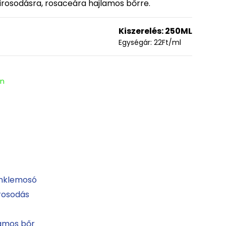
pirosodásra, rosaceára hajlamos bőrre.
Kiszerelés:
250ML
Egységár:
22
Ft
/ml
en
inklemosó
irosodás
lamos bőr