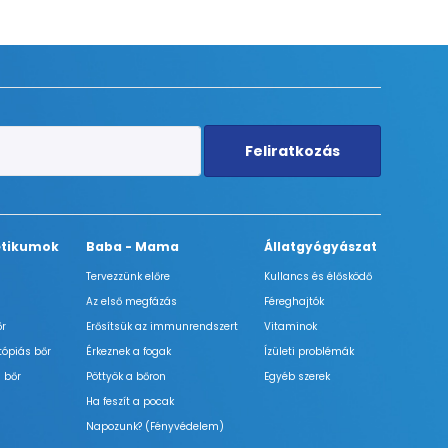
Feliratkozás
tikumok
Baba - Mama
Állatgyógyászat
Tervezzünk előre
Kullancs és élősködő
Az első megfázás
Féreghajtók
őr
Erősítsük az immunrendszert
Vitaminok
tópiás bőr
Érkeznek a fogak
Ízületi problémák
 bőr
Pöttyök a bőron
Egyéb szerek
Ha feszít a pocak
Napozunk? (Fényvédelem)