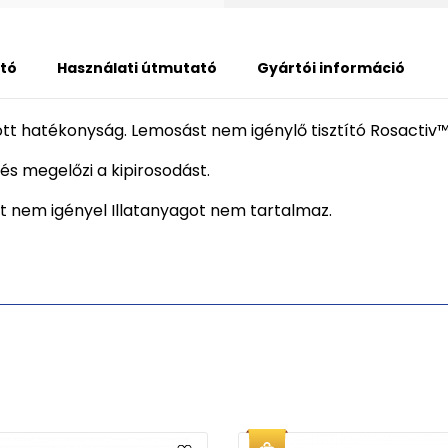
tó
Használati útmutató
Gyártói információ
yított hatékonyság. Lemosást nem igénylő tisztító Rosact
 és megelőzi a kipirosodást.
st nem igényel Illatanyagot nem tartalmaz.