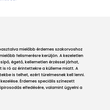
pasztalva mielőbb érdemes szakorvoshoz
mielőbb felismerésre kerüljön. A kezeletlen
ípő, égető, kellemetlen érzéssel járhat,
et is ró az érintettekre a külleme miatt. A
be is telhet, ezért türelmesnek kell lenni.
 kezelése. Érdemes speciális színezett
ipirosodás elfedésére, valamint ügyelni a