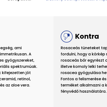
Kontra
tegség, ami
Rosaceás tüneteket ta
zimmetrikusan. A
fordulni, hogy a kórkép 
les gyógyszereket,
rosaceás bőr egyrészt cs
riális spektrumúak.
illetve komoly lelki terh
ifejezetten jót
rosacea gyógyulása hetek
ceramid, retinol,
Fontos a felismerése és
és az aloe vera.
terméket alkalmazni a k
fényvédő használatára.