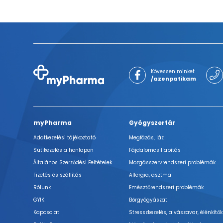
Kövessen minket
/azenpatikam
myPharma
Gyógyszertár
Adatkezelési tájékoztató
Megfázás, láz
Sütikezelés a honlapon
Fájdalomcsillapítás
Általános Szerződési Feltételek
Mozgásszervrendszeri problémák
Fizetés és szállítás
Allergia, asztma
Rólunk
Emésztőrendszeri problémák
GYIK
Bőrgyógyászat
Kapcsolat
Stresszkezelés, alvászavar, élénkítők