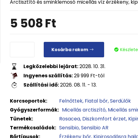
Arctisztító és sminklemosó micellás víz érzékeny, ki
5 508
Ft
Kosárba rakom
Készlet
Legközelebbi lejárat:
2028. 10. 31.
Ingyenes szállítás:
29 999
Ft
-tól
Szállítási idő:
2026. 08. 11. - 13.
Korcsoportok:
Felnőttek
Fiatal bőr
Serdülők
Gyógyszerformák:
Micellás arctiszító
Micellás sm
Tünetek:
Rosacea
Diszkomfort érzet
Kip
Termékcsaládok:
Sensibio
Sensibio AR
Bőrtípusok:
Érzékeny bőr
Kipirosodásra haj