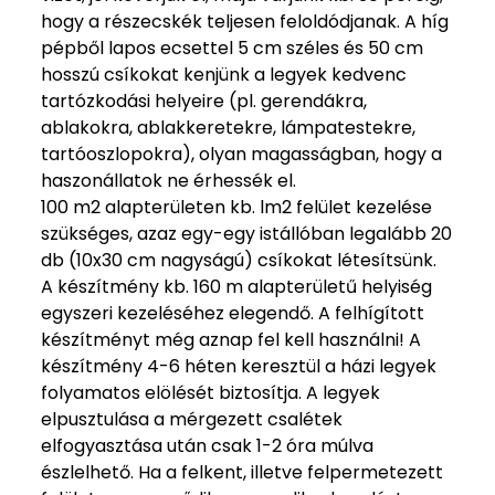
hogy a részecskék teljesen feloldódjanak. A híg
pépből lapos ecsettel 5 cm széles és 50 cm
hosszú csíkokat kenjünk a legyek kedvenc
tartózkodási helyeire (pl. gerendákra,
ablakokra, ablakkeretekre, lámpatestekre,
tartóoszlopokra), olyan magasságban, hogy a
haszonállatok ne érhessék el.
100 m2 alapterületen kb. lm2 felület kezelése
szükséges, azaz egy-egy istállóban legalább 20
db (10x30 cm nagyságú) csíkokat létesítsünk.
A készítmény kb. 160 m alapterületű helyiség
egyszeri kezeléséhez elegendő. A felhígított
készítményt még aznap fel kell használni! A
készítmény 4-6 héten keresztül a házi legyek
folyamatos elölését biztosítja. A legyek
elpusztulása a mérgezett csalétek
elfogyasztása után csak 1-2 óra múlva
észlelhető. Ha a felkent, illetve felpermetezett