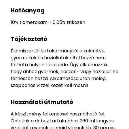
Hatóanyag
10% tiametoxam + 0,05% trikozén
Tájékoztató
Élelmiszertől és takarmánytól elkülönítve,
gyermekek és háziállatok által hozzá nem
férhető helyen tárolandó. Úgy alkalmazzuk,
hogy ahhoz gyermek, haszon- vagy háziállat ne
férhessen hozzá. Alkalmazása után meleg,
szappanos vízzel kezet kell mosni!
Használati útmutató
A készítmény felkenéssel használható fel.
Öntsünk a doboz tartalmához 260 ml langyos
vizet, jól keverjük el, majd várjunk kb. 30 percig,