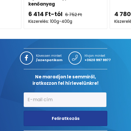
kenőanyag
6 414
Ft
-tól
4 780
6 752
Ft
Kiszerelés: 100g-400g
Kiszerel
Kövessen minket
Hívjon minket
/azenpatikam
+3620 997 9977
Ne maradjon le semmiről,
iratkozzon fel hírlevelünkre!
Feliratkozás