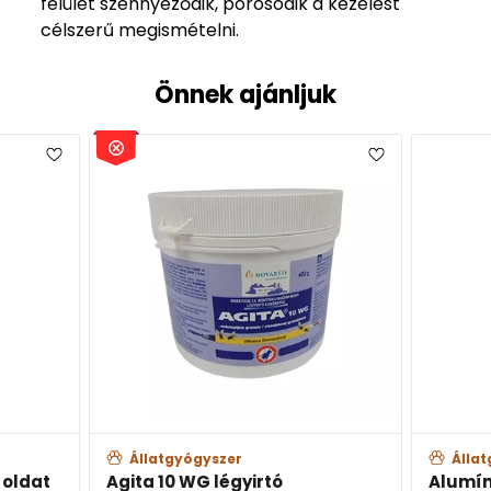
felület szennyeződik, porosodik a kezelést
célszerű megismételni.
Önnek ajánljuk
Állatgyógyszer
Álla
 oldat
Agita 10 WG légyirtó
Alumín