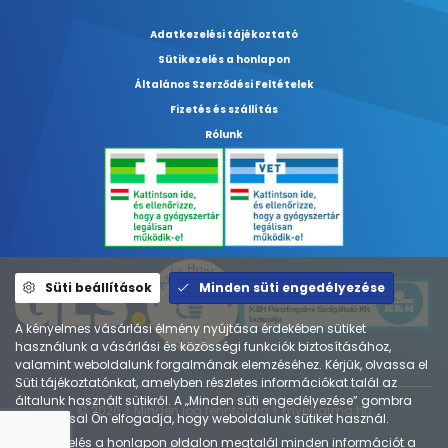
Adatkezelési tájékoztató
Sütikezelés a honlapon
Általános Szerződési Feltételek
Fizetés és szállítás
Rólunk
Süti beállítások
Minden süti engedélyezése
A kényelmes vásárlási élmény nyújtása érdekében sütiket
használunk a vásárlási és közösségi funkciók biztosításához,
valamint weboldalunk forgalmának elemzéséhez. Kérjük, olvassa el
Süti tájékoztatónkat, amelyben részletes információkat talál az
általunk használt sütikről. A „Minden süti engedélyezése” gombra
© 2026 ⚕︎ Minden jog fenntartva ⚕︎ mypharma.hu
kattintással Ön elfogadja, hogy weboldalunk sütiket használ.
A
Sütikezelés a honlapon
oldalon megtalál minden információt a