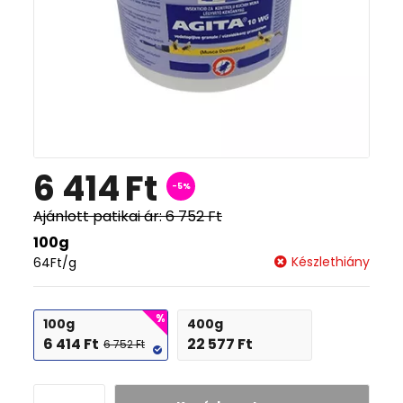
6 414
Ft
-5%
Ajánlott patikai ár:
6 752
Ft
100g
Készlethiány
64
Ft
/g
100g
400g
6 414
Ft
22 577
Ft
6 752
Ft