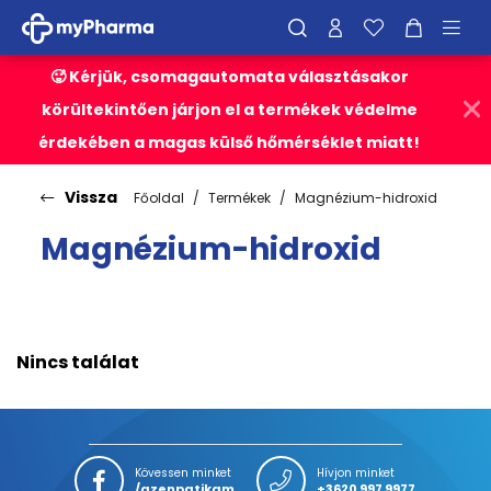
🥵 Kérjük, csomagautomata választásakor
körültekintően járjon el a termékek védelme
érdekében a magas külső hőmérséklet miatt!
Vissza
Főoldal
Termékek
Magnézium-hidroxid
Magnézium-hidroxid
Nincs találat
Kövessen minket
Hívjon minket
/azenpatikam
+3620 997 9977