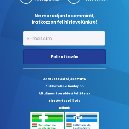
Ne maradjon le semmiről,
iratkozzon fel hírlevelünkre!
Feliratkozás
Adatkezelési tájékoztató
Sütikezelés a honlapon
Általános Szerződési Feltételek
Fizetés és szállítás
Rólunk