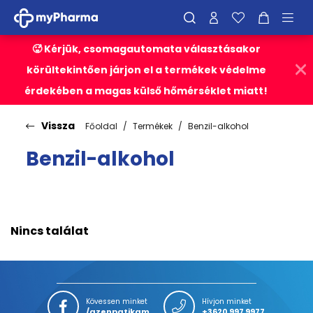
🥵 Kérjük, csomagautomata választásakor
körültekintően járjon el a termékek védelme
érdekében a magas külső hőmérséklet miatt!
Vissza
Főoldal
Termékek
Benzil-alkohol
Benzil-alkohol
Nincs találat
Kövessen minket
Hívjon minket
/azenpatikam
+3620 997 9977