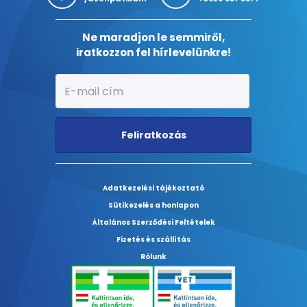
Ne maradjon le semmiről,
iratkozzon fel hírlevelünkre!
Feliratkozás
Adatkezelési tájékoztató
Sütikezelés a honlapon
Általános Szerződési Feltételek
Fizetés és szállítás
Rólunk