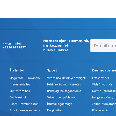
Ne maradjon le semmiről,
Hívjon minket
iratkozzon fel
+3620 997 9977
hírlevelünkre!
Életmód
Sport
Dermokozme
Megelőzés - Prevenció
Vitaminok, ásványi anyagok
Érzékeny bőr
Immunerősítés
Fehérje- és műzliszeletek
Vízhiányos bőr
Multivitaminok
Bemelegítés, regeneráció
Normál, száraz b
C-vitaminok
Teljesítmény-fokozók
Nagyon száraz, a
Csont- izomrendszer
Ízületek egészsége
Zsíros, problémás
Szív és erek egészsége
Kiegészítők
Bőröregedés