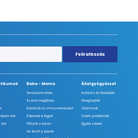
Feliratkozás
tikumok
Baba - Mama
Állatgyógyászat
Tervezzünk előre
Kullancs és élősködő
Az első megfázás
Féreghajtók
őr
Erősítsük az immunrendszert
Vitaminok
tópiás bőr
Érkeznek a fogak
Ízületi problémák
 bőr
Pöttyök a bőron
Egyéb szerek
Ha feszít a pocak