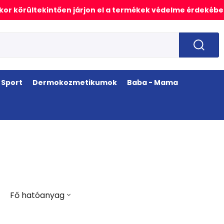
or körültekintően járjon el a termékek védelme érdekébe
Sport
Dermokozmetikumok
Baba - Mama
Fő hatóanyag