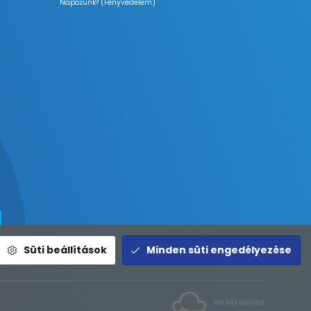
Napozunk? (Fényvédelem)
Süti beállítások
Minden süti engedélyezése