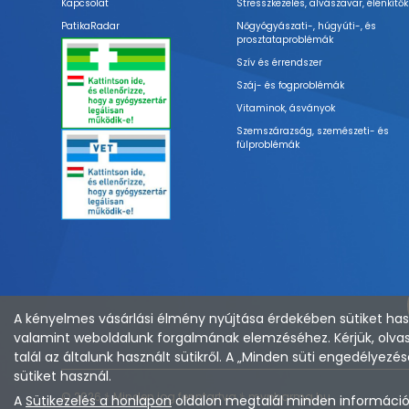
Kapcsolat
Stresszkezelés, alvászavar, élénkítők
PatikaRadar
Nőgyógyászati-, húgyúti-, és
prosztataproblémák
Szív és érrendszer
Száj- és fogproblémák
Vitaminok, ásványok
Szemszárazság, szemészeti- és
fülproblémák
A kényelmes vásárlási élmény nyújtása érdekében sütiket hasz
valamint weboldalunk forgalmának elemzéséhez. Kérjük, olvas
talál az általunk használt sütikről. A „Minden süti engedélye
sütiket használ.
© 2026 ⚕︎ Minden jog fenntartva ⚕︎ mypharma.hu
A
Sütikezelés a honlapon
oldalon megtalál minden információt 