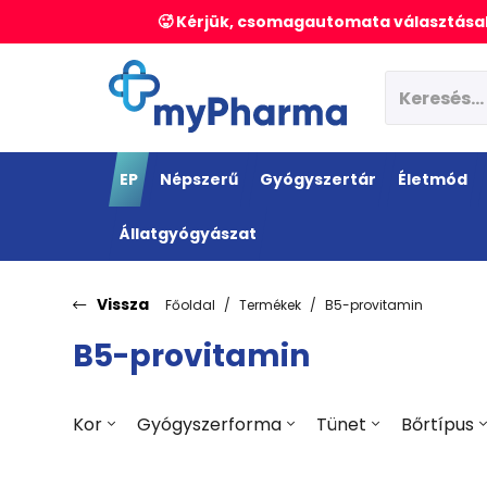
🥵 Kérjük, csomagautomata választásak
EP
Népszerű
Gyógyszertár
Életmód
Állatgyógyászat
Vissza
Főoldal
Termékek
B5-provitamin
B5-provitamin
Kor
Gyógyszerforma
Tünet
Bőrtípus