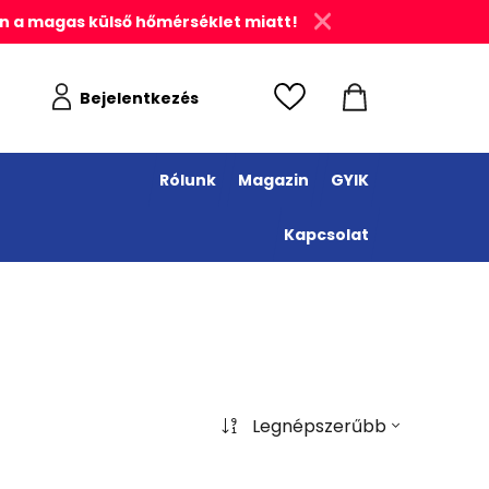
n a magas külső hőmérséklet miatt!
Bejelentkezés
Rólunk
Magazin
GYIK
Kapcsolat
Legnépszerűbb