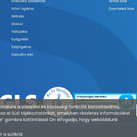
Emésztési problémák
Férfiak bőre
Intim higiénia
Gyermekek bőre
Felfázás
Stressz
Változókor
Gyógyteák
Szájhigiénia
Szexuális élet
nálunk a vásárlási és közösségi funkciók biztosításához,
sa el Süti tájékoztatónkat, amelyben részletes információkat
zése” gombra kattintással Ön elfogadja, hogy weboldalunk
a sütikről.