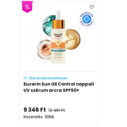
Dermokozmetikum
Eucerin Sun Oil Control nappali
UV szérum arcra SPF50+
9 346
Ft
12 461
Ft
Kiszerelés: 30ML