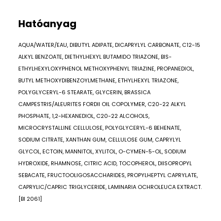
Hatóanyag
AQUA/WATER/EAU, DIBUTYL ADIPATE, DICAPRYLYL CARBONATE, C12-15
ALKYL BENZOATE, DIETHYLHEXYL BUTAMIDO TRIAZONE, BIS-
ETHYLHEXYLOXYPHENOL METHOXYPHENYL TRIAZINE, PROPANEDIOL,
BUTYL METHOXYDIBENZOYLMETHANE, ETHYLHEXYL TRIAZONE,
POLYGLYCERYL-6 STEARATE, GLYCERIN, BRASSICA
CAMPESTRIS/ALEURITES FORDII OIL COPOLYMER, C20-22 ALKYL
PHOSPHATE, 1,2-HEXANEDIOL, C20-22 ALCOHOLS,
MICROCRYSTALLINE CELLULOSE, POLYGLYCERYL-6 BEHENATE,
SODIUM CITRATE, XANTHAN GUM, CELLULOSE GUM, CAPRYLYL
GLYCOL, ECTOIN, MANNITOL, XYLITOL, O-CYMEN-5-OL, SODIUM
HYDROXIDE, RHAMNOSE, CITRIC ACID, TOCOPHEROL, DIISOPROPYL
SEBACATE, FRUCTOOLIGOSACCHARIDES, PROPYLHEPTYL CAPRYLATE,
CAPRYLIC/CAPRIC TRIGLYCERIDE, LAMINARIA OCHROLEUCA EXTRACT.
[BI 2061]