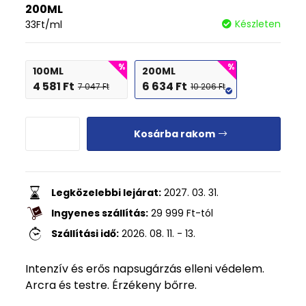
200ML
Készleten
33
Ft
/ml
100ML
200ML
4 581
Ft
6 634
Ft
7 047
Ft
10 206
Ft
Kosárba rakom
Legközelebbi lejárat:
2027. 03. 31.
Ingyenes szállítás:
29 999
Ft
-tól
Szállítási idő:
2026. 08. 11. - 13.
Intenzív és erős napsugárzás elleni védelem.
Arcra és testre. Érzékeny bőrre.