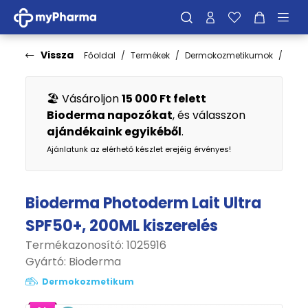
Vissza
Főoldal
Termékek
Dermokozmetikumok
Fén
🏖️ Vásároljon
15 000 Ft felett
Bioderma napozókat
, és válasszon
ajándékaink egyikéből
.
Ajánlatunk az elérhető készlet erejéig érvényes!
Bioderma Photoderm Lait Ultra
SPF50+, 200ML kiszerelés
Termékazonosító: 1025916
Gyártó:
Bioderma
Dermokozmetikum