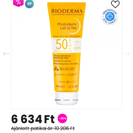
EP
6 634
Ft
-35%
Ajánlott patikai ár:
10 206
Ft