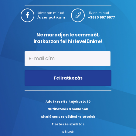
Kövessen minket
Hívjon minket
/azenpatikam
+3620 997 9977
Ne maradjon le semmiről,
iratkozzon fel hírlevelünkre!
Feliratkozás
Adatkezelési tájékoztató
Sütikezelés a honlapon
Általános Szerződési Feltételek
Fizetés és szállítás
Rólunk