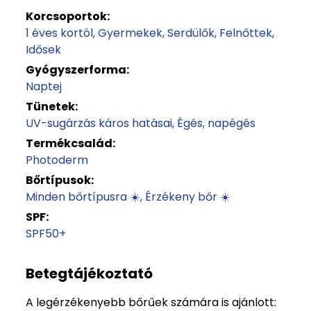
Korcsoportok:
1 éves kortól
Gyermekek
Serdülők
Felnőttek
Idősek
Gyógyszerforma:
Naptej
Tünetek:
UV-sugárzás káros hatásai
Égés, napégés
Termékcsalád:
Photoderm
Bőrtípusok:
Minden bőrtípusra ☀️
Érzékeny bőr ☀️
SPF:
SPF50+
Betegtájékoztató
A legérzékenyebb bőrűek számára is ajánlott: