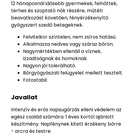
12 hónaposnál idősebb gyermekek, felnőttek,
terhes és szoptató nők részére, műtéti
beavatkozást követően, fényérzékenyítő
gyógyszert szedő betegeknek.
Felvitelkor színtelen, nem zsíros hatású.
Alkalmazza nedves vagy száraz bőrön.
Nagymértékben ellenáll a víznek,
izzadtságnak és homoknak.
Nagyon jól tolerálható.
Bőrgyógyászati felügyelet mellett tesztelt.
Fotostabil.
Javallat
Intenzív és erős napsugárzás elleni védelem az
egész család számára. 1 éves kortól ajánlott
készítmény. Napfénynek kitett érzékeny bőrre
- arcra és testre.