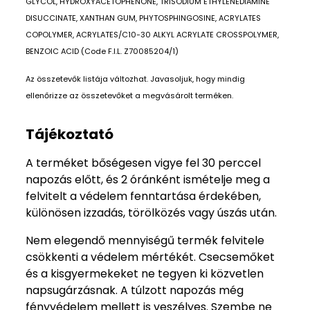
GLYCOL, HYDROXYACETOPHENONE, TRISODIUM ETHYLENEDIAMINE
DISUCCINATE, XANTHAN GUM, PHYTOSPHINGOSINE, ACRYLATES
COPOLYMER, ACRYLATES/C10-30 ALKYL ACRYLATE CROSSPOLYMER,
BENZOIC ACID (Code F.I.L. Z70085204/1)
Az összetevők listája változhat. Javasoljuk, hogy mindig
ellenőrizze az összetevőket a megvásárolt terméken.
Tájékoztató
A terméket bőségesen vigye fel 30 perccel
napozás előtt, és 2 óránként ismételje meg a
felvitelt a védelem fenntartása érdekében,
különösen izzadás, törölközés vagy úszás után.
Nem elegendő mennyiségű termék felvitele
csökkenti a védelem mértékét. Csecsemőket
és a kisgyermekeket ne tegyen ki közvetlen
napsugárzásnak. A túlzott napozás még
fényvédelem mellett is veszélyes. Szembe ne