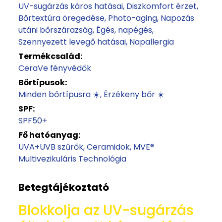
UV-sugárzás káros hatásai
Diszkomfort érzet
Bőrtextúra öregedése
Photo-aging
Napozás
utáni bőrszárazság
Égés, napégés
Szennyezett levegő hatásai
Napallergia
Termékcsalád:
CeraVe fényvédők
Bőrtípusok:
Minden bőrtípusra ☀️
Érzékeny bőr ☀️
SPF:
SPF50+
Fő hatóanyag:
UVA+UVB szűrők
Ceramidok
MVE®
Multivezikuláris Technológia
Betegtájékoztató
Blokkolja az UV-sugárzás