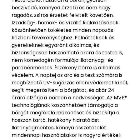
Textúrája láthatatlan a bőrön, gyorsan
beszívódó, könnyed érzetű és nem hagy
ragadós, zsíros érzetet felvitelt követően.
Izzadság-, homok- és vízálló kialakításának
köszönhetően tökéletes minden napozás
közbeni tevékenységhez. Felnőtteknek és
gyerekeknek egyaránt alkalmas, és
biztonságosan használható arcra és testre is,
nem komedogén formulája illatanyag- és
parabénmentes. Érzékeny bőrre is alkalmas
védelem. A naptej az arc és a test számára is
megbízható UV-sugárzás elleni védelmet kínál,
segít megerősíteni a bőrgátat, és akár 24
órára elzárja a bőrben a nedvességet. Az MVE®
technológiának köszönhetően támogatja a
bőrgát megfelelő működését és biztosítja a
hosszan tartó, hatékony hidratálást.
llatanyagmentes, könnyű összetételét
mindennapi használatakor is nagyra értékeli