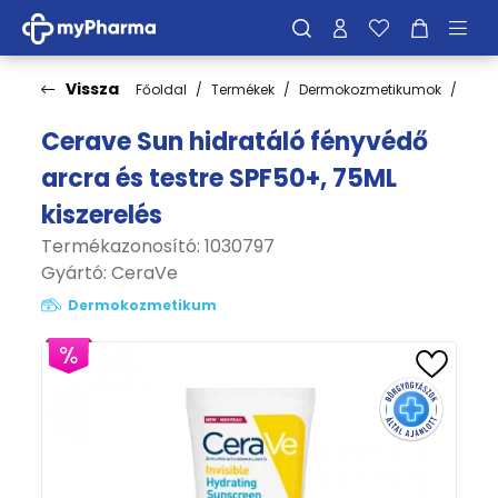
Vissza
Főoldal
Termékek
Dermokozmetikumok
Fén
Cerave Sun hidratáló fényvédő
arcra és testre SPF50+, 75ML
kiszerelés
Termékazonosító: 1030797
Gyártó:
CeraVe
Dermokozmetikum