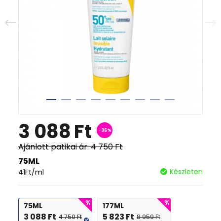
3 088
Ft
-35%
Ajánlott patikai ár:
4 750
Ft
75ML
Készleten
41
Ft
/ml
75ML
177ML
3 088
Ft
5 823
Ft
4 750
Ft
8 959
Ft