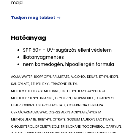
majd.
Tudjon meg többet
Hatóanyag
SPF 50+ – UV-sugárzás elleni védelem
illatanyagmentes
nem komedogén, hipoallergén formula
AQUA/WATER, ISOPROPYL PALMITATE, ALCOHOL DENAT., ETHYLHEXYL
SALICYLATE, ETHYLHEXYL TRIAZONE, BUTYL
METHOXYDIBENZOYLMETHANE, BIS-ETHYLHEXYLOXYPHENOL
METHOXYPHENYL TRIAZINE, GLYCERIN, PROPANEDIOL, DICAPRYLYL
ETHER, OXIDIZED STARCH ACETATE, COPERNICIA CERIFERA
CERA/CARNAUBA WAX, C12-22 ALKYL ACRYLATE/HYDR M
METHOSULFATE, TRIETHYL CITRATE, SODIUM LAUROYL LACTYLATE,
CHOLESTEROL, DROMETRIZOLE TRISILOXANE, TOCOPHEROL, CAPRYLYL