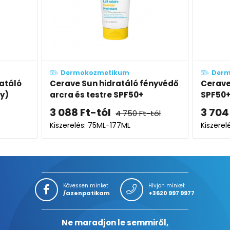
kum
Dermokozmetikum
ratáló fényvédő
Cerave Sun invisible stift
 SPF50+
SPF50+
3 704
Ft
4 750
Ft
-tól
5 699
Ft
77ML
Kiszerelés: 8g
Kövessen minket
Hívjon minket
/azenpatikam
+3620 997 9977
Ne maradjon le semmiről,