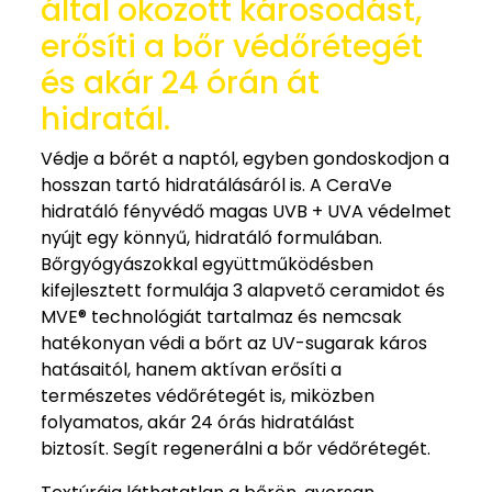
által okozott károsodást,
erősíti a bőr védőrétegét
és akár 24 órán át
hidratál.
Védje a bőrét a naptól, egyben gondoskodjon a
hosszan tartó hidratálásáról is. A CeraVe
hidratáló fényvédő magas UVB + UVA védelmet
nyújt egy könnyű, hidratáló formulában.
Bőrgyógyászokkal együttműködésben
kifejlesztett formulája 3 alapvető ceramidot és
MVE® technológiát tartalmaz és nemcsak
hatékonyan védi a bőrt az UV-sugarak káros
hatásaitól, hanem aktívan erősíti a
természetes védőrétegét is, miközben
folyamatos, akár 24 órás hidratálást
biztosít. Segít regenerálni a bőr védőrétegét.