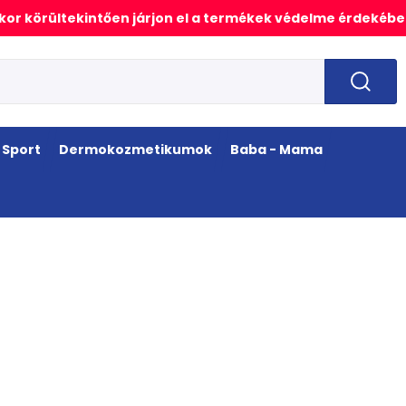
or körültekintően járjon el a termékek védelme érdekébe
Sport
Dermokozmetikumok
Baba - Mama