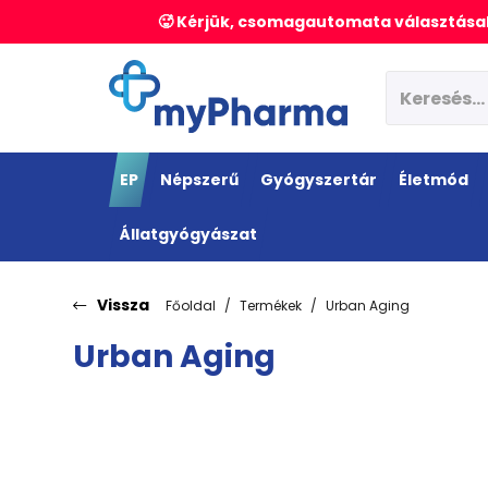
🥵 Kérjük, csomagautomata választásak
EP
Népszerű
Gyógyszertár
Életmód
Állatgyógyászat
Vissza
Főoldal
Termékek
Urban Aging
Urban Aging