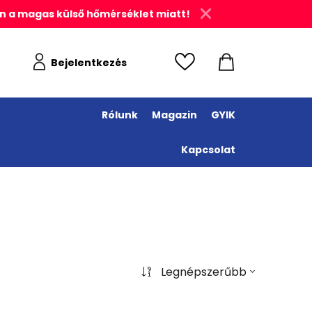
n a magas külső hőmérséklet miatt!
Bejelentkezés
Rólunk
Magazin
GYIK
Kapcsolat
Legnépszerűbb