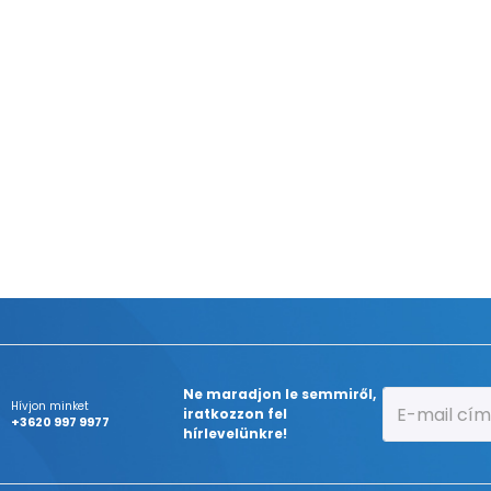
Ne maradjon le semmiről,
Hívjon minket
iratkozzon fel
+3620 997 9977
hírlevelünkre!