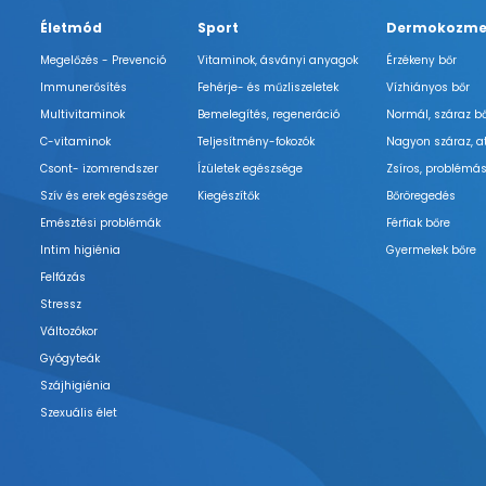
Életmód
Sport
Dermokozme
Megelőzés - Prevenció
Vitaminok, ásványi anyagok
Érzékeny bőr
Immunerősítés
Fehérje- és műzliszeletek
Vízhiányos bőr
Multivitaminok
Bemelegítés, regeneráció
Normál, száraz b
C-vitaminok
Teljesítmény-fokozók
Nagyon száraz, a
Csont- izomrendszer
Ízületek egészsége
Zsíros, problémás
Szív és erek egészsége
Kiegészítők
Bőröregedés
Emésztési problémák
Férfiak bőre
Intim higiénia
Gyermekek bőre
Felfázás
Stressz
Változókor
Gyógyteák
Szájhigiénia
Szexuális élet