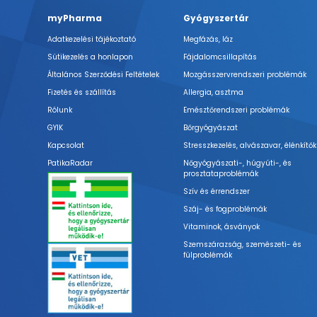
myPharma
Gyógyszertár
Adatkezelési tájékoztató
Megfázás, láz
Sütikezelés a honlapon
Fájdalomcsillapítás
Általános Szerződési Feltételek
Mozgásszervrendszeri problémák
Fizetés és szállítás
Allergia, asztma
Rólunk
Emésztőrendszeri problémák
GYIK
Bőrgyógyászat
Kapcsolat
Stresszkezelés, alvászavar, élénkítők
PatikaRadar
Nőgyógyászati-, húgyúti-, és
prosztataproblémák
Szív és érrendszer
Száj- és fogproblémák
Vitaminok, ásványok
Szemszárazság, szemészeti- és
fülproblémák