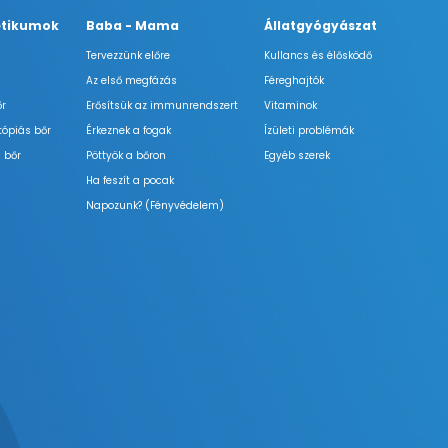
tikumok
Baba - Mama
Állatgyógyászat
Tervezzünk előre
Kullancs és élősködő
Az első megfázás
Féreghajtók
őr
Erősítsük az immunrendszert
Vitaminok
tópiás bőr
Érkeznek a fogak
Ízületi problémák
 bőr
Pöttyök a bőron
Egyéb szerek
Ha feszít a pocak
Napozunk? (Fényvédelem)