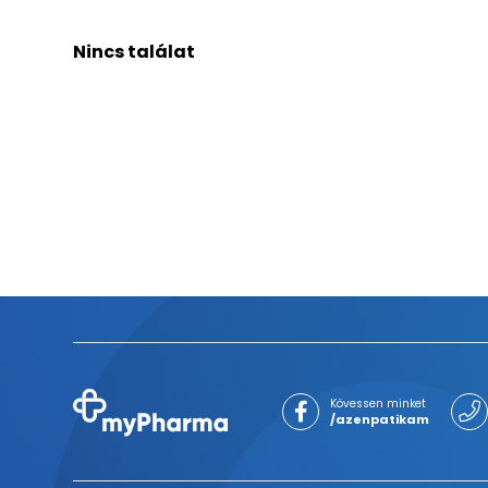
Nincs találat
Kövessen minket
/azenpatikam