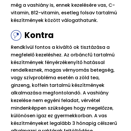
még a vashiány is, ennek kezelésére vas, C-
vitamin, B12-vitamin, esetleg folsav tartalmú
készítmények között válogathatunk.
Kontra
Rendkívül fontos a kiváltó ok tisztázása a
megfelelő kezeléshez. Az orbáncfű tartalmú
készítmények fényérzékenyítő hatással
rendelkeznek, magas vérnyomás betegség,
vagy szívprobléma esetén a zöld tea,
ginzeng, koffein tartalmú készítmények
alkalmazása megfontolandó. A vashiány
kezelése nem egyéni feladat, vérvétel
mindenképpen szükséges hogy megelőzze,
különösen igaz ez gyermekkorban. A vas
készítményeket legalább 3 hónapig célszerű
alkalmazni a raktárak feltöltődése