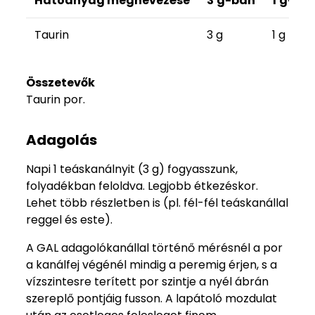
Hatóanyag megnevezése
3 g-ban
1 g-ba
Taurin
3 g
1 g
Összetevők
Taurin por.
Adagolás
Napi 1 teáskanálnyit (3 g) fogyasszunk,
folyadékban feloldva. Legjobb étkezéskor.
Lehet több részletben is (pl. fél-fél teáskanállal
reggel és este).
A GAL adagolókanállal történő mérésnél a por
a kanálfej végénél mindig a peremig érjen, s a
vízszintesre terített por szintje a nyél ábrán
szereplő pontjáig fusson. A lapátoló mozdulat