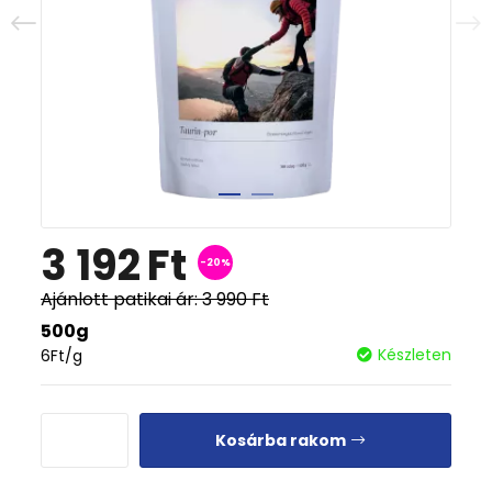
3 192
Ft
-20%
Ajánlott patikai ár:
3 990
Ft
500g
Készleten
6
Ft
/g
Kosárba rakom