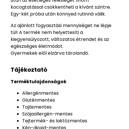
után az esetleges felesleget finom
kocogtatással csökkentheti a kívánt szintre.
Egy-két próba után könnyed rutinná válik.
Az ajánlott fogyasztási mennyiséget ne lépje
túl! A termék nem helyettesíti a
kiegyensúlyozott, változatos étrendet és az
egészséges életmódot.
Gyermekek elől elzárva tárolandó.
Tájékoztató
Terméktulajdonságok
Allergénmentes
Gluténmentes
Tojásmentes
Szójaallergén-mentes
Tejtermék- és laktózmentes
Kén-dioxid-mentes