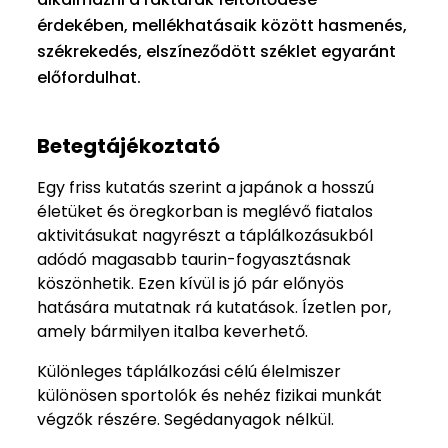
érdekében, mellékhatásaik között hasmenés,
székrekedés, elszíneződött széklet egyaránt
előfordulhat.
Betegtájékoztató
Egy friss kutatás szerint a japánok a hosszú
életüket és öregkorban is meglévő fiatalos
aktivitásukat nagyrészt a táplálkozásukból
adódó magasabb taurin-fogyasztásnak
köszönhetik. Ezen kívül is jó pár előnyös
hatására mutatnak rá kutatások. Ízetlen por,
amely bármilyen italba keverhető.
Különleges táplálkozási célú élelmiszer
különösen sportolók és nehéz fizikai munkát
végzők részére. Segédanyagok nélkül.