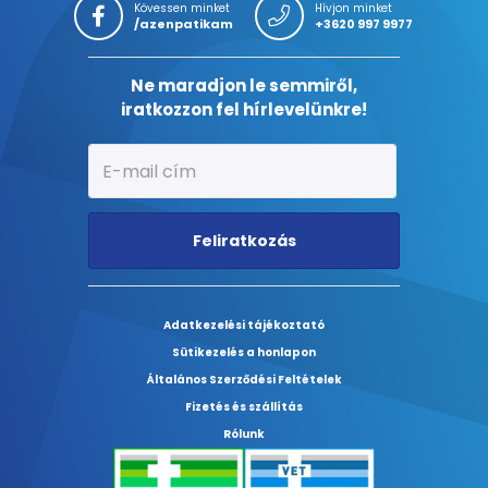
Kövessen minket
Hívjon minket
/azenpatikam
+3620 997 9977
Ne maradjon le semmiről,
iratkozzon fel hírlevelünkre!
Feliratkozás
Adatkezelési tájékoztató
Sütikezelés a honlapon
Általános Szerződési Feltételek
Fizetés és szállítás
Rólunk