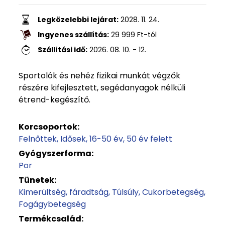
Legközelebbi lejárat:
2028. 11. 24.
Ingyenes szállítás:
29 999
Ft
-tól
Szállítási idő:
2026. 08. 10. - 12.
Sportolók és nehéz fizikai munkát végzők
részére kifejlesztett, segédanyagok nélküli
étrend-kegészítő.
Korcsoportok:
Felnőttek
Idősek
16-50 év
50 év felett
Gyógyszerforma:
Por
Tünetek:
Kimerültség, fáradtság
Túlsúly
Cukorbetegség
Fogágybetegség
Termékcsalád: